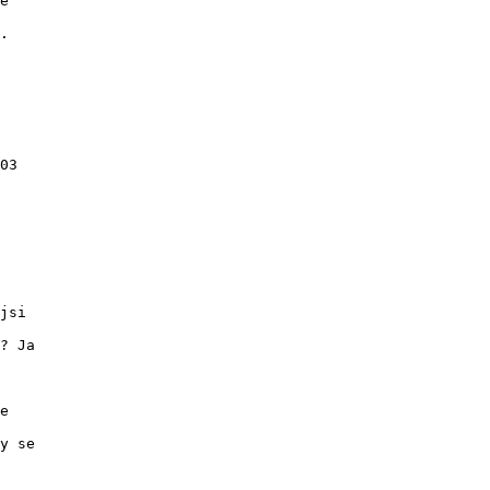
e

.

03
