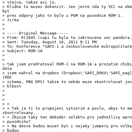
> stejna, takze asi jo.

> pres odpory jako to bylo u PGM na puvodnim ROM-1.

> Jirka

>

>

> -----Original Message-----

> From: EC1045 (sapi tu byla ta zakroucena vec pandora.
> Sent: Tuesday, August 16, 2011 8:11 PM

> To: Konference "SAPI-1 a československé mikropočítače
> Subject: ROM-1A

>

>

> schema, PNG DPS) takze to nekdo muze skontrolovat jes
> blbost

>

>

> >
