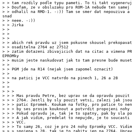
> > tam rozdily podle typu pameti. To ti takt vygeneruj
> > Doufam, ze v obsluzaku pro ROM-1A nebude ten samej 
> > neee. -:))

> > Jirka

> >

> >

> >

> > abich rek pravdu uz jsem pokusne skousel prekopavat
> > osaditelna 2764 az 27512

> > musim jeste naskudovat jak to tam presne bude muset
> >

> > PGM jde na R14 (nejak jsem zapomel oznacit)

> >

> > na patici je VCC natvrdo na pinech 1, 26 a 28

> >

> > >

> > > Mas pravdu Petre, bez uprav se da opravdu pouzit 
> > > 2764. Jestli by sly pouzit vetsi, zalezi jak jsou
> > > patic Epromek. Koukam na fotky, pro patice to nen
> > > by ses prosim kouknout a potvrdit propojeni nohy 
> > > Pokud opravdu je, tak je to spatny, pak by sla po
> > > A jak vidim, predelat to nepujde, je to soucasti 
> > > VCC.

> > > To samy 26, coz je pro 24 nohy Epromky VCC. Vidim
> > > spojena s 28, tak je to zabity jen na 2764. Uprav