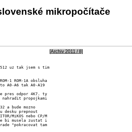
slovenské mikropočítače
[Archiv 2011 / 8]
512 uz tak jsem s tim

ROM-1 ROM-1A obsluha

to A0-A6 tak A0-A19

e pres odpor 4K7. ty

 nahradit propojkami

32 a bude mozno

u desku prepnout

ITOR/MiKOS nebo CP/M

e bi musela zustat i

rade "pokracovat tam
