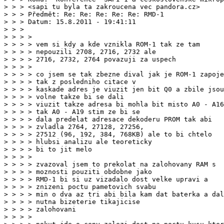
> > > <sapi tu byla ta zakroucena vec pandora.cz>

> > > Předmět: Re: Re: Re: Re: Re: RMD-1

> > > Datum: 15.8.2011 - 19:41:11

> > > >

> > > > vem si kdy a kde vznikla ROM-1 tak ze tam

> > > > nepouzili 2708, 2716, 2732 ale

> > > > 2716, 2732, 2764 povazuji za uspech

> > > >

> > > > co jsem se tak zbezne dival jak je ROM-1 zapoje
> > > > tak z posledniho citace v

> > > > kaskade adres je viuzit jen bit Q0 a zbile jsou

> > > > volne takze bi se dali

> > > > viuzit takze adresa bi mohla bit misto A0 - A16

> > > > tak A0 - A19 stim ze bi se

> > > > dala predelat adresace dekoderu PROM tak abi

> > > > zvladla 2764, 27128, 27256,

> > > > 27512 (96, 192, 384, 768KB) ale to bi chtelo

> > > > hlubsi analizu ale teoreticky

> > > > bi to jit melo

> > > >

> > > > zvazoval jsem to prekolat na zalohovany RAM s

> > > > moznosti pouziti obdobne jako

> > > > RMD-1 bi si uz vizadalo dost velke upravi a

> > > > znizeni poctu pametovich svabu

> > > > min o dva az tri abi bila kam dat baterka a dal
> > > > nutna bizeterie tikajicise

> > > > zalohovani

> > > >
