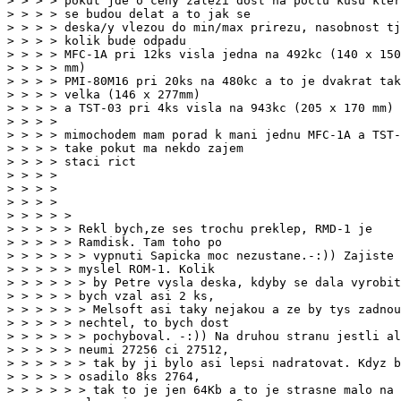
> > > > pokut jde o ceny zalezi dost na poctu kusu kter
> > > > se budou delat a to jak se

> > > > deska/y vlezou do min/max prirezu, nasobnost tj
> > > > kolik bude odpadu

> > > > MFC-1A pri 12ks visla jedna na 492kc (140 x 150

> > > > mm)

> > > > PMI-80M16 pri 20ks na 480kc a to je dvakrat tak

> > > > velka (146 x 277mm)

> > > > a TST-03 pri 4ks visla na 943kc (205 x 170 mm)

> > > >

> > > > mimochodem mam porad k mani jednu MFC-1A a TST-
> > > > take pokut ma nekdo zajem

> > > > staci rict

> > > >

> > > >

> > > > >

> > > > > Rekl bych,ze ses trochu preklep, RMD-1 je
