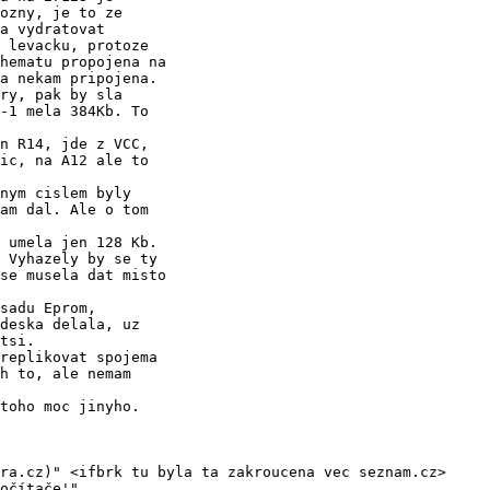
ozny, je to ze

a vydratovat

 levacku, protoze

hematu propojena na

a nekam pripojena.

ry, pak by sla

-1 mela 384Kb. To

n R14, jde z VCC,

ic, na A12 ale to

nym cislem byly

am dal. Ale o tom

 umela jen 128 Kb.

 Vyhazely by se ty

se musela dat misto

sadu Eprom,

deska delala, uz

tsi.

replikovat spojema

h to, ale nemam

toho moc jinyho.

ra.cz)" <ifbrk tu byla ta zakroucena vec seznam.cz>

očítače'"
