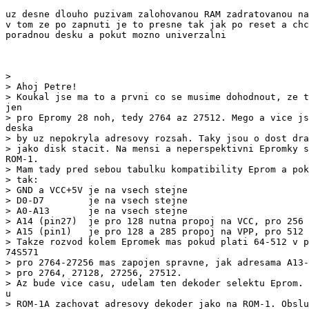
uz desne dlouho puzivam zalohovanou RAM zadratovanou na
v tom ze po zapnuti je to presne tak jak po reset a chc
poradnou desku a pokut mozno univerzalni

>

> Ahoj Petre!

> by uz nepokryla adresovy rozsah. Taky jsou o dost dra
> Mam tady pred sebou tabulku kompatibility Eprom a pok
> tak:

> GND a VCC+5V je na vsech stejne

> D0-D7        je na vsech stejne

> A0-A13       je na vsech stejne

> A14 (pin27)  je pro 128 nutna propoj na VCC, pro 256 
> A15 (pin1)   je pro 128 a 285 propoj na VPP, pro 512 
> pro 2764-27256 mas zapojen spravne, jak adresama A13-
> pro 2764, 27128, 27256, 27512.

> ROM-1A zachovat adresovy dekoder jako na ROM-1. Obslu