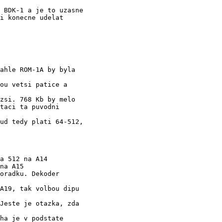
 BDK-1 a je to uzasne

i konecne udelat

zsi. 768 Kb by melo

ud tedy plati 64-512,

a 512 na A14

na A15

A19, tak volbou dipu

ha je v podstate
