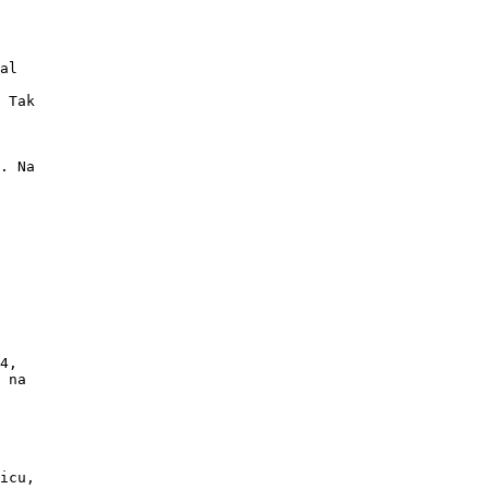
al

4,

 na
