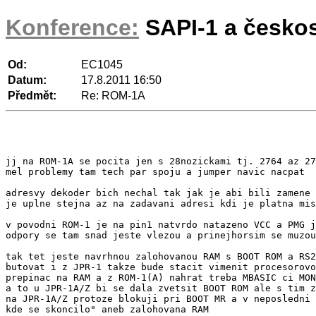
Konference:
SAPI-1 a česko
Od:
EC1045
Datum:
17.8.2011 16:50
Předmět:
Re: ROM-1A
jj na ROM-1A se pocita jen s 28nozickami tj. 2764 az 27
mel problemy tam tech par spoju a jumper navic nacpat

adresvy dekoder bich nechal tak jak je abi bili zamene 
je uplne stejna az na zadavani adresi kdi je platna mis
v povodni ROM-1 je na pin1 natvrdo natazeno VCC a PMG j
odpory se tam snad jeste vlezou a prinejhorsim se muzou
tak tet jeste navrhnou zalohovanou RAM s BOOT ROM a RS2
butovat i z JPR-1 takze bude stacit vimenit procesorovo
prepinac na RAM a z ROM-1(A) nahrat treba MBASIC ci MON
a to u JPR-1A/Z bi se dala zvetsit BOOT ROM ale s tim z
na JPR-1A/Z protoze blokuji pri BOOT MR a v neposledni 
kde se skoncilo" aneb zalohovana RAM
