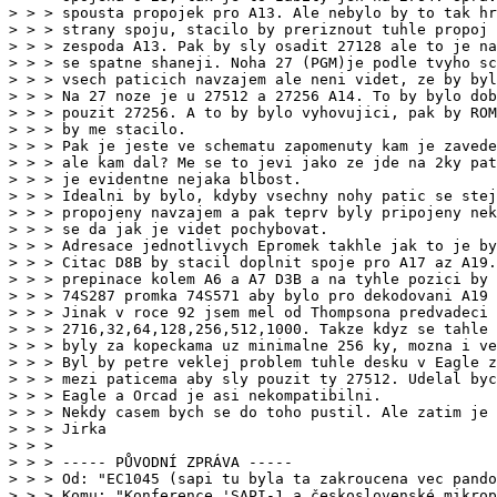
> > > spousta propojek pro A13. Ale nebylo by to tak hr
> > > strany spoju, stacilo by preriznout tuhle propoj 
> > > zespoda A13. Pak by sly osadit 27128 ale to je na
> > > se spatne shaneji. Noha 27 (PGM)je podle tvyho sc
> > > vsech paticich navzajem ale neni videt, ze by byl
> > > Na 27 noze je u 27512 a 27256 A14. To by bylo dob
> > > pouzit 27256. A to by bylo vyhovujici, pak by ROM
> > > by me stacilo.

> > > Pak je jeste ve schematu zapomenuty kam je zavede
> > > ale kam dal? Me se to jevi jako ze jde na 2ky pat
> > > je evidentne nejaka blbost.

> > > Idealni by bylo, kdyby vsechny nohy patic se stej
> > > propojeny navzajem a pak teprv byly pripojeny nek
> > > se da jak je videt pochybovat.

> > > Adresace jednotlivych Epromek takhle jak to je by
> > > Citac D8B by stacil doplnit spoje pro A17 az A19.
> > > prepinace kolem A6 a A7 D3B a na tyhle pozici by 
> > > 74S287 promka 74S571 aby bylo pro dekodovani A19

> > > Jinak v roce 92 jsem mel od Thompsona predvadeci 
> > > 2716,32,64,128,256,512,1000. Takze kdyz se tahle 
> > > byly za kopeckama uz minimalne 256 ky, mozna i ve
> > > Byl by petre veklej problem tuhle desku v Eagle z
> > > mezi paticema aby sly pouzit ty 27512. Udelal byc
> > > Eagle a Orcad je asi nekompatibilni.

> > > Nekdy casem bych se do toho pustil. Ale zatim je 
> > > Jirka

> > >

> > > ----- PŮVODNÍ ZPRÁVA -----

> > > Od: "EC1045 (sapi tu byla ta zakroucena vec pando
> > > Komu: "Konference 'SAPI-1 a československé mikrop