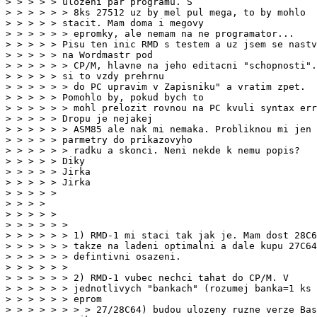
> > > > > Pisu ten inic RMD s testem a uz jsem se nastv
> > > > > Diky

> > > > > Jirka

> > > > > Jirka

> > > > > >

> > > > > > 1) RMD-1 mi staci tak jak je. Mam dost 28C6
> > > > > > takze na ladeni optimalni a dale kupu 27C64
> > > > > > defintivni osazeni.

> > > > > >

> > > > > > 2) RMD-1 vubec nechci tahat do CP/M. V

> > > > > > jednotlivych "bankach" (rozumej banka=1 ks
