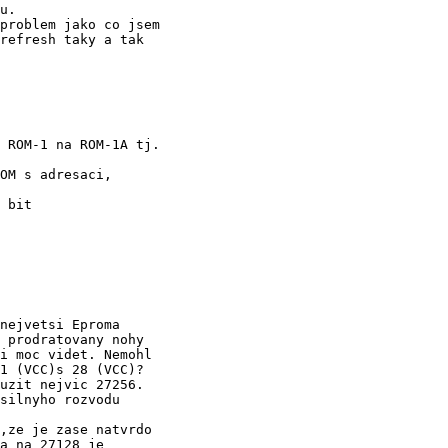
u.

problem jako co jsem

 ROM-1 na ROM-1A tj.

 bit

nejvetsi Eproma

 prodratovany nohy

i moc videt. Nemohl

1 (VCC)s 28 (VCC)?

uzit nejvic 27256.

silnyho rozvodu

,ze je zase natvrdo

a na 27128 je
