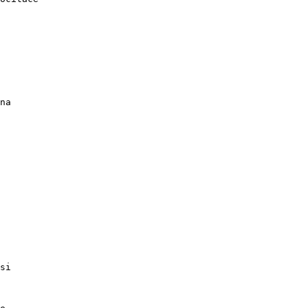
na

si
