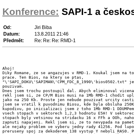
Konference:
SAPI-1 a česko
Od:
Jiri Biba
Datum:
13.8.2011 21:46
Předmět:
Re: Re: Re: RMD-1
Ahoj!

Diky Romane, ze se angazujes v RMD-1. Koukal jsem na to
prace. Ten Bios, na ktery se ptas,

"\'SAPI_DOKU\'SAPIMAN\'CPM_FDC_8_1990\'bios0502.txt" je
pouzivam.

Dnes jsem trochu postoupil dal. Abych eliminoval vicena
rekl jsem si, ze CP/M Bios musi na 1Mb RMD-1 chodit upl
jako na 250 Kb. Proste jen nebude pouzivat urcity casti
jsem se vratil k puvodnimu Biosu, kde byla obsluha 250K
kupodivu, po inicializaci jsem z toho 1Mb RMD-1 DDUMPem
vsech stopach v sektorech 1,2,3 hodnotu E5H! V sektorec
stopach byly vetsinou na stridacku 16 x FFh a OOh, naho
zapnuti napajeni. Rekl jsem si, ze to nevypada na pamet
ale nejaky problem ve vyberu jedny rady 41256. Pod lupo
preruseny spoj za dekoderem 138 vystup Y neboli RAS0. P