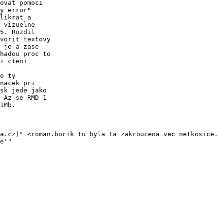
ovat pomoci

y error"

likrat a

 vizuelne

5. Rozdil

vorit textovy

 je a zase

hadou proc to

i cteni

o ty

nacek pri

sk jede jako

 Az se RMD-1

1Mb.

a.cz)" <roman.borik tu byla ta zakroucena vec netkosice.
e'"
