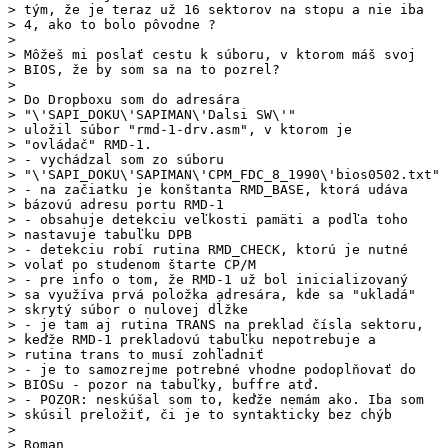
> tým, že je teraz už 16 sektorov na stopu a nie iba

> 4, ako to bolo pôvodne ?

> 

> Môžeš mi poslať cestu k súboru, v ktorom máš svoj

> BIOS, že by som sa na to pozrel?

> 

> Do Dropboxu som do adresára

> "\'SAPI_DOKU\'SAPIMAN\'Dalsi SW\'"

> uložil súbor "rmd-1-drv.asm", v ktorom je

> "ovládač" RMD-1.

> - vychádzal som zo súboru

> "\'SAPI_DOKU\'SAPIMAN\'CPM_FDC_8_1990\'bios0502.txt"

> - na začiatku je konštanta RMD_BASE, ktorá udáva

> bázovú adresu portu RMD-1

> - obsahuje detekciu veľkosti pamäti a podľa toho

> nastavuje tabuľku DPB

> - detekciu robí rutina RMD_CHECK, ktorú je nutné

> volať po studenom štarte CP/M

> - pre info o tom, že RMD-1 už bol inicializovaný

> sa využíva prvá položka adresára, kde sa "ukladá"

> skrytý súbor o nulovej dĺžke

> - je tam aj rutina TRANS na preklad čísla sektoru,

> keďže RMD-1 prekladovú tabuľku nepotrebuje a

> rutina trans to musí zohľadniť

> - je to samozrejme potrebné vhodne podoplňovať do

> BIOSu - pozor na tabuľky, buffre atď.

> - POZOR: neskúšal som to, keďže nemám ako. Iba som

> skúsil preložiť, či je to syntakticky bez chýb

> 

> Roman
