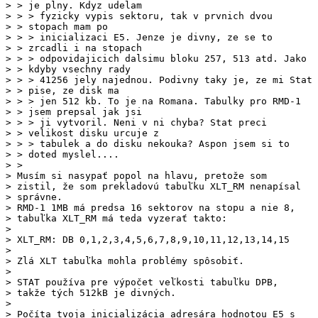
> > doted myslel....

> Musím si nasypať popol na hlavu, pretože som

> zistil, že som prekladovú tabuľku XLT_RM nenapísal

> správne.

> RMD-1 1MB má predsa 16 sektorov na stopu a nie 8,

> tabuľka XLT_RM má teda vyzerať takto:

> 

> XLT_RM: DB 0,1,2,3,4,5,6,7,8,9,10,11,12,13,14,15

> 

> Zlá XLT tabuľka mohla problémy spôsobiť.

> 

> STAT používa pre výpočet veľkosti tabuľku DPB,

> takže tých 512kB je divných.

> 

> Počíta tvoja inicializácia adresára hodnotou E5 s
