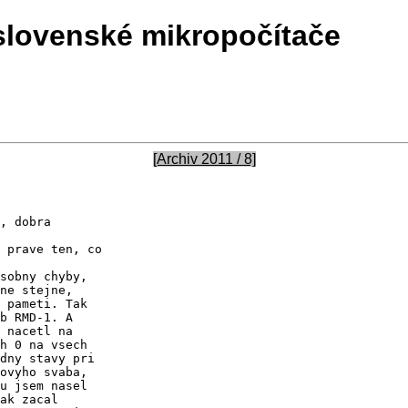
slovenské mikropočítače
[Archiv 2011 / 8]
, dobra

 prave ten, co

sobny chyby,

ne stejne,

 pameti. Tak

b RMD-1. A

 nacetl na

h 0 na vsech

dny stavy pri

ovyho svaba,

u jsem nasel

ak zacal
