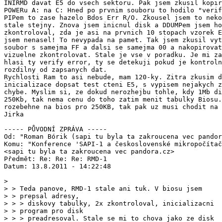
INIRMD davat E5 do vsech sektoru. Pak jsem zkusil kopir
POWERu A: na C: Hned po prvnim souboru to hodilo "verif
PIPem to zase hazelo Bdos Err R/O. Zkousel jsem to neko
stale stejny. Znova jsem inicnul disk a DDUMPem jsem ho
zkontroloval, zda je asi na prvnich 10 stopach vzorek E
jsem nenasel! To nevypada na pamet. Tak jsem zkusil vyt
soubor s samejma FF a dalsi se samejma 00 a nakopirovat
vizuelne zkontrolovat. Stale je vse v poradku. Je mi za
hlasi ty verify error, ty se detekuji pokud je kontroln
rozdilny od zapsanych dat.

Rychlosti Ram to asi nebude, mam 120-ky. Zitra zkusim d
inicializace dopsat test cteni E5, s vypisem nejakych z
chybe. Myslim si, ze dokud nerozhejbu tohle, kdy 1Mb di
250Kb, tak nema cenu do toho zatim menit tabulky Biosu.
rozebehne na bios pro 250KB, tak pak uz musi chodit na 
Jirka   

----- PŮVODNÍ ZPRÁVA -----

Od: "Roman Bórik (sapi tu byla ta zakroucena vec pandor
Komu: "Konference 'SAPI-1 a československé mikropočítač
<sapi tu byla ta zakroucena vec pandora.cz>

Předmět: Re: Re: Re: RMD-1

Datum: 13.8.2011 - 14:22:48

> > Teda panove, RMD-1 stale ani tuk. V biosu jsem
