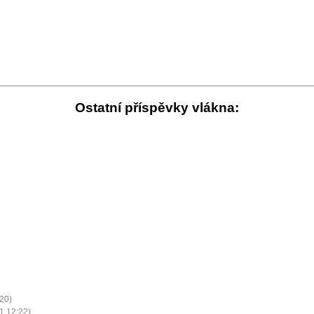
Ostatní příspěvky vlákna:
:20)
1 12:22)