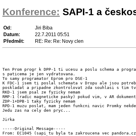
Konference:
SAPI-1 a česko
Od:
Jiri Biba
Datum:
22.7.2011 05:51
Předmět:
RE: Re: Re: Novy clen
Ten Prom progr k DPP-1 ti ucesu a poslu schema a progra
s paticema je jen vydratovana.

To samy programator Eprom pro DSE-1

K FDC-1 jsem ti poslal schemata v Dropu ale jsou potreb
poskladat a pripadne zkontrolovat zda souhlasi s tim tv
RKD-1 jsem psal ze fyzicky nemam

RMP-1 (radic magneticke pasky) pokud vim, v AR dokument
ZDP-1+DPB-1 taky fyzicky nemam

RPD-1 muzu poslat, mam jeden funkcni navic Promky nekde
Jedu zas na cely den pryc...

Jirka

-----Original Message-----

From: EC1045 (sapi tu byla ta zakroucena vec pandora.cz