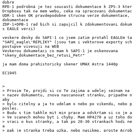
dobre

RPD-1 podrobná je tez soucasti dokumentace k ZPS-3 kter
Dropboxu tak na mem webu, ceka na spracovani dokumentac
UDR-1 sken OK pravdepodobne strucna verze dokumentace, 
dokumentace

ZDP-1+DPB-1 rad bich si zapujcil k zdokumentovani dokum
s EAGLE verzi)

veskere desky do SAPI-1 co jsem zatim protahl EAGLEm ta
"SAPI_eagle\'REPLIKY" (jsou tam i vektorove exporty sch
postupve vivesuji na WEB

Veskerou dokumetaci co mam k SAPI-1 je oskenovana

"skeny_dokumentace_bez_retusi_Petr"

ja mam doma prahistoricky skener UMAX Astra 1440p

EC1045

>

> Prosim Te, projdi si co Te zajima a udelej seznam na 
> Budu s tim takhle mit min prace a odskrtam si co je a
> Ve scanech mohou byt i chyby. Mam HP4270 a uz toho do
> pak je stranka treba uzka, nebo nasikmo, proste Acrob