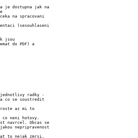
a je dostupna jak na

e

ceka na spracovani

entaci (sesouhlaseni

k jsou

emat do PDF) a

jednotlivy radky -

 co neni hotovy.

st navrcel. Obcas se

at to nejak zmrsi.
