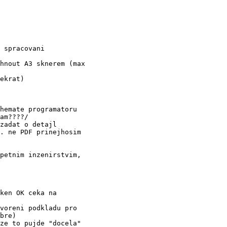
 spracovani

hnout A3 sknerem (max

ekrat)

hemate programatoru

am????/

zadat o detajl

. ne PDF prinejhosim

petnim inzenirstvim,

ken OK ceka na

voreni podkladu pro

bre)

ze to pujde "docela"
