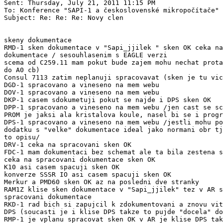
Sent: Thursday, July 21, 2011 11:15 PM

To: Konference "SAPI-1 a československé mikropočítače"

Subject: Re: Re: Re: Novy clen

skeny dokumentace

RMD-1 sken dokumentace v "Sapi_jjilek " sken OK ceka na
dokumentace / sesouhlasenim s EAGLE verzi

scema od C259.11 mam pokut bude zajem mohu nechat prota
do A0 cb)

Consul 7113 zatim neplanuji spracovavat (sken je tu vic
DGD-1 spracovano a vineseno na mem webu

DOV-1 spracovano a vineseno na mem webu

DKP-1 casem sdokumetuji pokut se najde i DPS sken OK

DPP-1 spracovano a vineseno na mem webu /jen cast se sc
PROM je jaksi ala kristalova koule, nasel bi se i progr
DPS-1 spracovano a vineseno na mem webu /jestli mohu po
dodatku s "velke" dokumentace ideal jako normani obr tj
to opisu/

DRV-1 ceka na spracovani sken OK

FDC-1 mam dokumentaci bez schemat ale ta bila zestena s
ceka na spracovani dokumentace sken OK

K10 asi casem spacuji sken OK

konverze SSSR IO asi casem spacuji sken OK

Merkur a PMD60 sken OK az na posledni dve stranky

RAM1Z klise sken dokumentace v "Sapi_jjilek" tez v AR s
spracovani dokumentace

RKD-1 rad bich si zapujcil k zdokumentovani a znovu vit
DPS (soucasti je i klise DPS takze to pujde "docela" do
RMP-1 je vplanu spracovat sken OK v AR je klise DPS tak