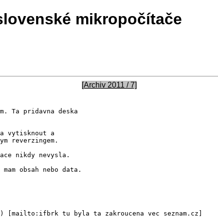
slovenské mikropočítače
[Archiv 2011 / 7]
m. Ta pridavna deska

a vytisknout a

ym reverzingem.

ace nikdy nevysla.

 mam obsah nebo data.

) [mailto:ifbrk tu byla ta zakroucena vec seznam.cz] 
