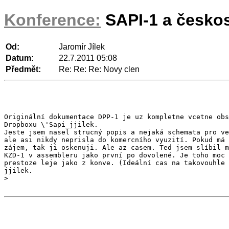
Konference:
SAPI-1 a česko
Od:
Jaromír Jílek
Datum:
22.7.2011 05:08
Předmět:
Re: Re: Re: Novy clen
Originální dokumentace DPP-1 je uz kompletne vcetne obs
Dropboxu \'Sapi_jjilek.

Jeste jsem nasel strucný popis a nejaká schemata pro ve
ale asi nikdy neprisla do komercního vyuzití. Pokud má 
zájem, tak ji oskenuji. Ale az casem. Ted jsem slíbil m
KZD-1 v assembleru jako první po dovolené. Je toho moc 
prestoze leje jako z konve. (Ideální cas na takovouhle 