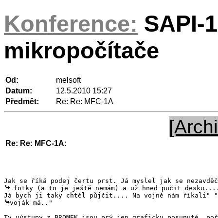
Konference:
SAPI-1
mikropočítače
Od:
melsoft
Datum:
12.5.2010 15:27
Předmět:
Re: Re: MFC-1A
[Archi
Re: Re: MFC-1A:
 fotky (a to je ještě nemám) a už hned pučit desku....
voják má.."
