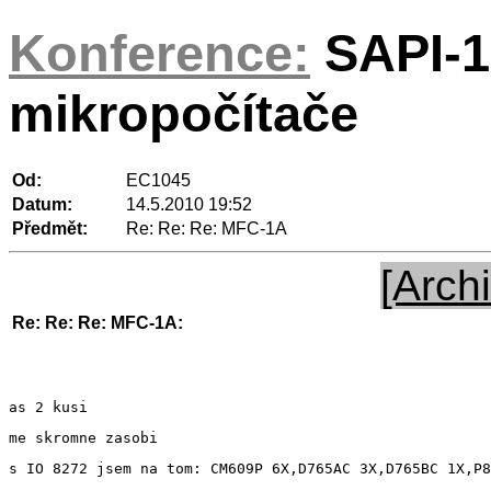
Konference:
SAPI-1
mikropočítače
Od:
EC1045
Datum:
14.5.2010 19:52
Předmět:
Re: Re: Re: MFC-1A
[Archi
Re: Re: Re: MFC-1A:
as 2 kusi
me skromne zasobi
s IO 8272 jsem na tom: CM609P 6X,D765AC 3X,D765BC 1X,P8