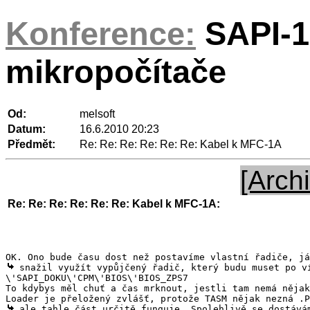
Konference:
SAPI-1
mikropočítače
Od:
melsoft
Datum:
16.6.2010 20:23
Předmět:
Re: Re: Re: Re: Re: Re: Kabel k MFC-1A
[Archi
Re: Re: Re: Re: Re: Re: Kabel k MFC-1A:
 snažil využít vypůjčený řadič, který budu muset po v
\'SAPI_DOKU\'CPM\'BIOS\'BIOS_ZPS7

To kdybys měl chuť a čas mrknout, jestli tam nemá nějak