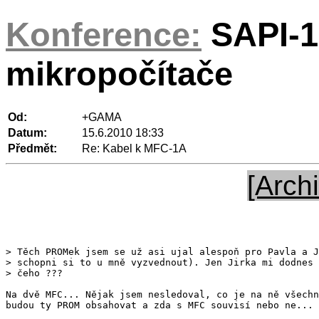
Konference:
SAPI-1
mikropočítače
Od:
+GAMA
Datum:
15.6.2010 18:33
Předmět:
Re: Kabel k MFC-1A
[Archi
> Těch PROMek jsem se už asi ujal alespoň pro Pavla a J
> schopni si to u mně vyzvednout). Jen Jirka mi dodnes 
Na dvě MFC... Nějak jsem nesledoval, co je na ně všechn
budou ty PROM obsahovat a zda s MFC souvisí nebo ne...
