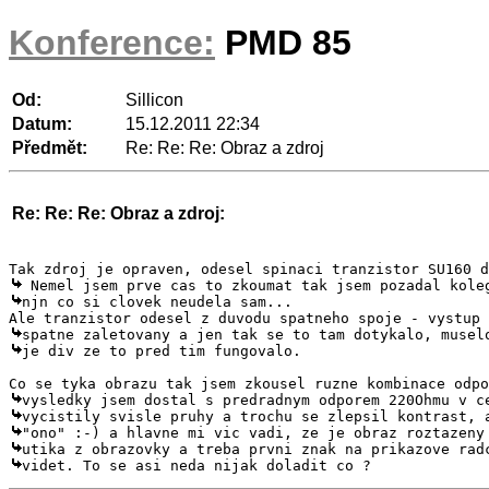
Konference:
PMD 85
Od:
Sillicon
Datum:
15.12.2011 22:34
Předmět:
Re: Re: Re: Obraz a zdroj
Re: Re: Re: Obraz a zdroj:
njn co si clovek neudela sam... 

je div ze to pred tim fungovalo.

videt. To se asi neda nijak doladit co ? 