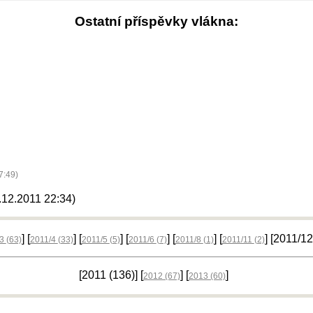
Ostatní příspěvky vlákna:
7:49)
5.12.2011 22:34)
] [
] [
] [
] [
] [
] [2011/1
/3
(63)
2011/4
(33)
2011/5
(5)
2011/6
(7)
2011/8
(1)
2011/11
(2)
[2011
(136)
] [
] [
]
2012
(67)
2013
(60)