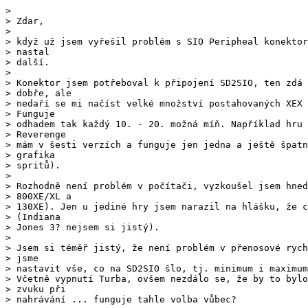
>

> Zdar,

>

> když už jsem vyřešil problém s SIO Peripheal konektor
> nastal

> další.

>

> Konektor jsem potřeboval k připojení SD2SIO, ten zdá 
> dobře, ale

> nedaří se mi načíst velké množství postahovaných XEX 
> Funguje

> odhadem tak každý 10. - 20. možná míň. Například hru 
> Reverenge

> mám v šesti verzích a funguje jen jedna a ještě špatn
> grafika

> spritů).

>

> Rozhodně není problém v počítači, vyzkoušel jsem hned
> 800XE/XL a

> 130XE). Jen u jediné hry jsem narazil na hlášku, že c
> (Indiana

> Jones 3? nejsem si jistý).

>

> Jsem si téměř jistý, že není problém v přenosové rych
> jsme

> nastavit vše, co na SD2SIO šlo, tj. minimum i maximum
> Včetně vypnutí Turba, ovšem nezdálo se, že by to bylo
> zvuku při

> nahrávání ... funguje tahle volba vůbec?
