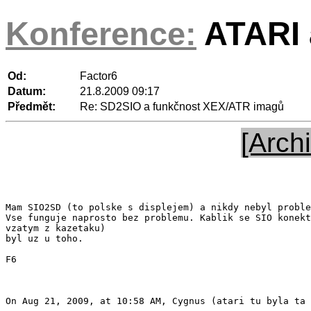
Konference:
ATARI a
Od:
Factor6
Datum:
21.8.2009 09:17
Předmět:
Re: SD2SIO a funkčnost XEX/ATR imagů
[Archi
Mam SIO2SD (to polske s displejem) a nikdy nebyl proble
Vse funguje naprosto bez problemu. Kablik se SIO konekt
vzatym z kazetaku)

byl uz u toho.

F6

On Aug 21, 2009, at 10:58 AM, Cygnus (atari tu byla ta 