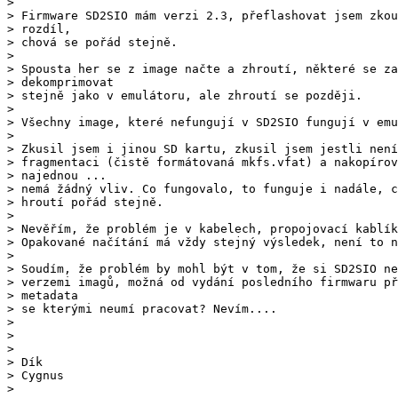
>

> Firmware SD2SIO mám verzi 2.3, přeflashovat jsem zkou
> rozdíl,

> chová se pořád stejně.

>

> Spousta her se z image načte a zhroutí, některé se za
> dekomprimovat

> stejně jako v emulátoru, ale zhroutí se později.

>

> Všechny image, které nefungují v SD2SIO fungují v emu
>

> Zkusil jsem i jinou SD kartu, zkusil jsem jestli není
> fragmentaci (čistě formátovaná mkfs.vfat) a nakopírov
> najednou ...

> nemá žádný vliv. Co fungovalo, to funguje i nadále, c
> hroutí pořád stejně.

>

> Nevěřím, že problém je v kabelech, propojovací kablík
> Opakované načítání má vždy stejný výsledek, není to n
>

> Soudím, že problém by mohl být v tom, že si SD2SIO ne
> verzemi imagů, možná od vydání posledního firmwaru př
> metadata

> se kterými neumí pracovat? Nevím....

>

>

>

> Dík

> Cygnus

>
