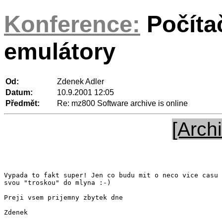
Konference:
Počíta
emulátory
Od:
Zdenek Adler
Datum:
10.9.2001 12:05
Předmět:
Re: mz800 Software archive is online
[Archi
Vypada to fakt super! Jen co budu mit o neco vice casu 
svou "troskou" do mlyna :-)

Preji vsem prijemny zbytek dne

Zdenek
