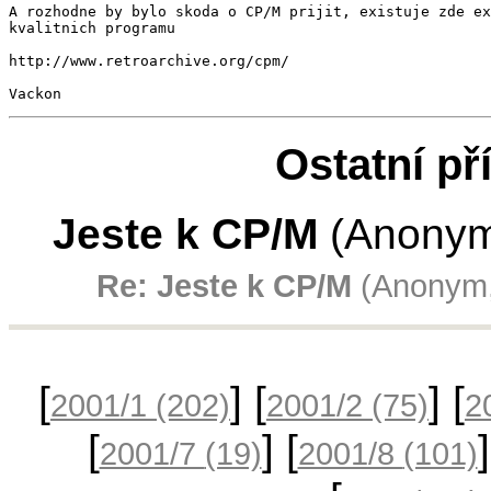
A rozhodne by bylo skoda o CP/M prijit, existuje zde ex
kvalitnich programu

http://www.retroarchive.org/cpm/

Vackon
Ostatní př
Jeste k CP/M
(Anonym,
Re: Jeste k CP/M
(Anonym,
[
] [
] [
2001/1
(202)
2001/2
(75)
2
[
] [
2001/7
(19)
2001/8
(101)