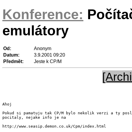
Konference:
Počíta
emulátory
Od:
Anonym
Datum:
3.9.2001 09:20
Předmět:
Jeste k CP/M
[Archi
Ahoj

Pokud si pamatuju tak CP/M bylo nekolik verzi a ty posl
pocitaly, nejake info je na

http://www.seasip.demon.co.uk/Cpm/index.html
