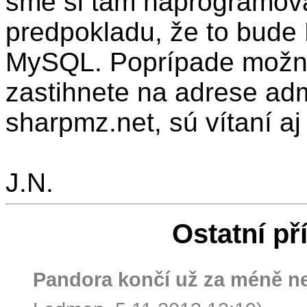
sme si tam naprogramoval
predpokladu, že to bude
MySQL. Poprípade možno
zastihnete na adrese adm
sharpmz.net, sú vítaní aj
J.N.
Ostatní př
Pandora končí už za méně n