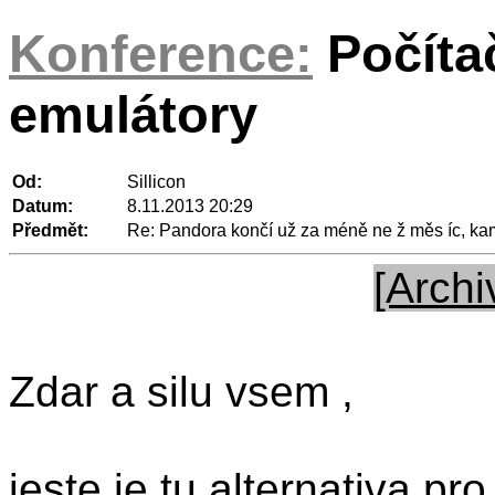
Konference:
Počíta
emulátory
Od:
Sillicon
Datum:
8.11.2013 20:29
Předmět:
Re: Pandora končí už za méně ne ž měs íc, k
[Archi
Zdar a silu vsem ,
jeste je tu alternativa p