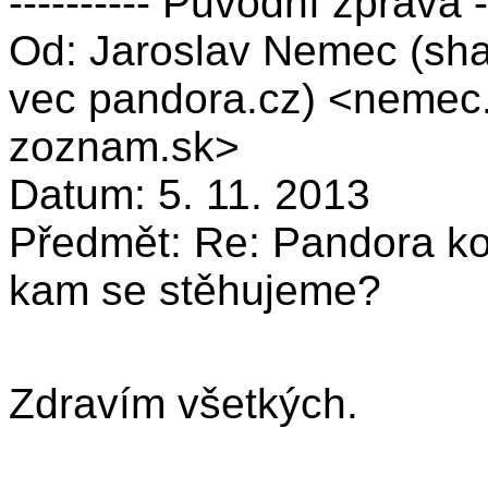
---------- Původní zpráva --
Od: Jaroslav Nemec (sha
vec pandora.cz) <nemec.j
zoznam.sk>
Datum: 5. 11. 2013
Předmět: Re: Pandora ko
kam se stěhujeme?
Zdravím všetkých.