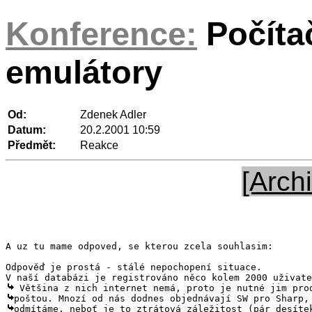
Konference:
Počíta
emulátory
Od:
Zdenek Adler
Datum:
20.2.2001 10:59
Předmět:
Reakce
[Archi
A uz tu mame odpoved, se kterou zcela souhlasim:

Odpověď je prostá - stálé nepochopení situace.
