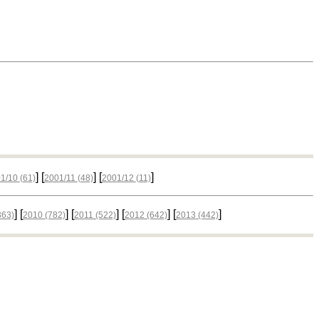
] [
] [
]
01/10
(61)
2001/11
(48)
2001/12
(11)
] [
] [
] [
] [
]
363)
2010
(782)
2011
(522)
2012
(642)
2013
(442)