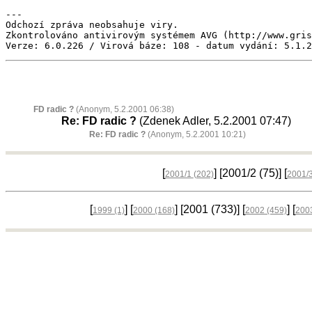
---

Odchozí zpráva neobsahuje viry.

Zkontrolováno antivirovým systémem AVG (http://www.gris
Verze: 6.0.226 / Virová báze: 108 - datum vydání: 5.1.2
FD radic ?
(Anonym, 5.2.2001 06:38)
Re: FD radic ?
(Zdenek Adler, 5.2.2001 07:47)
Re: FD radic ?
(Anonym, 5.2.2001 10:21)
[
] [2001/2
(75)
] [
2001/1
(202)
2001/
[
] [
] [2001
(733)
] [
] [
1999
(1)
2000
(168)
2002
(459)
200