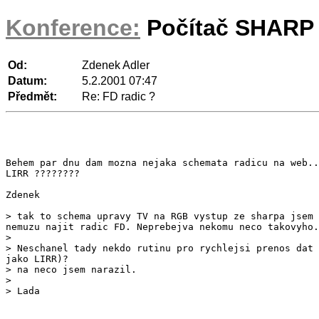
Konference:
Počítač SHARP 
Od:
Zdenek Adler
Datum:
5.2.2001 07:47
Předmět:
Re: FD radic ?
Behem par dnu dam mozna nejaka schemata radicu na web..
LIRR ????????

Zdenek

>

> na neco jsem narazil.

>
