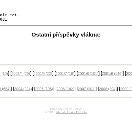
oft.cz).

001
Ostatní příspěvky vlákna:
] [
] [
] [
] [
] [
] [
3
(19)
2001/4
(29)
2001/5
(22)
2001/7
(19)
2001/8
(101)
2001/9
(146)
20
] [
] [
] [
] [
] [
] [
3
(654)
2004
(224)
2005
(105)
2006
(182)
2007
(201)
2008
(294)
2009
(
Pandora Archive Parser
© 2013
Michal Hučík - ORDOZ