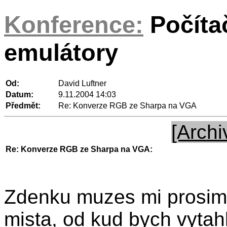
Konference:
Počíta
emulátory
Od:
David Luftner
Datum:
9.11.2004 14:03
Předmět:
Re: Konverze RGB ze Sharpa na VGA
[Archi
Re: Konverze RGB ze Sharpa na VGA:
Zdenku muzes mi prosim p
mista, od kud bych vyt