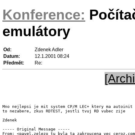
Konference:
Počíta
emulátory
Od:
Zdenek Adler
Datum:
12.1.2001 08:24
Předmět:
Re:
[Archi
Mno nejlepsi je mit system CP/M LEC+ ktery ma autoinit 
to nezabere, zkus RDTEST, jestli tvuj RD vubec zije

Zdenek

----- Original Message -----

From: <pavel.zelezo tu byla ta zakroucena vec ceroz.com