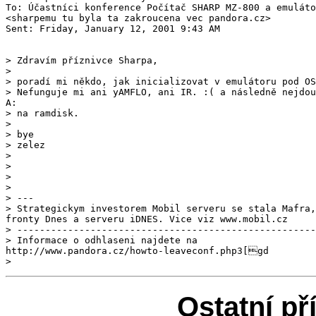
To: Účastníci konference Počítač SHARP MZ-800 a emuláto
<sharpemu tu byla ta zakroucena vec pandora.cz>

Sent: Friday, January 12, 2001 9:43 AM

> Zdravím příznivce Sharpa,

>

> poradí mi někdo, jak inicializovat v emulátoru pod OS
> na ramdisk.

>

> bye

> zelez

>

>

>

>

> ---

> -----------------------------------------------------
>
Ostatní př