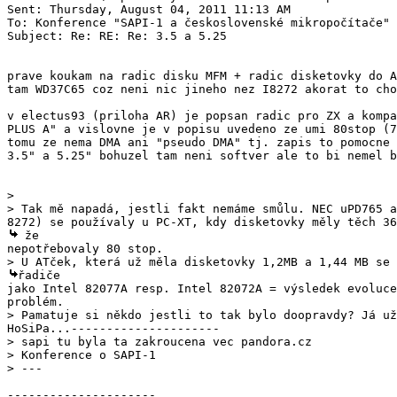
Sent: Thursday, August 04, 2011 11:13 AM

To: Konference "SAPI-1 a československé mikropočítače"

Subject: Re: RE: Re: 3.5 a 5.25

prave koukam na radic disku MFM + radic disketovky do A
tam WD37C65 coz neni nic jineho nez I8272 akorat to cho
v electus93 (priloha AR) je popsan radic pro ZX a kompa
PLUS A" a vislovne je v popisu uvedeno ze umi 80stop (7
tomu ze nema DMA ani "pseudo DMA" tj. zapis to pomocne 
3.5" a 5.25" bohuzel tam neni softver ale to bi nemel b
>

 že

jako Intel 82077A resp. Intel 82072A = výsledek evoluce
> sapi tu byla ta zakroucena vec pandora.cz

> Konference o SAPI-1

---------------------
