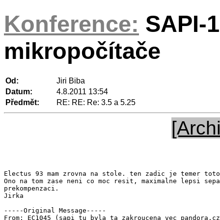
Konference:
SAPI-1
mikropočítače
Od:
Jiri Biba
Datum:
4.8.2011 13:54
Předmět:
RE: RE: Re: 3.5 a 5.25
[Arch
Electus 93 mam zrovna na stole. ten zadic je temer toto
Ono na tom zase neni co moc resit, maximalne lepsi sepa
prekompenzaci.

Jirka

-----Original Message-----

From: EC1045 (sapi tu byla ta zakroucena vec pandora.cz