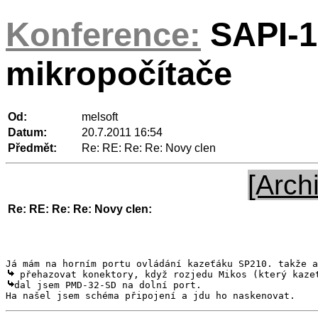
Konference:
SAPI-1
mikropočítače
Od:
melsoft
Datum:
20.7.2011 16:54
Předmět:
Re: RE: Re: Re: Novy clen
[Arch
Re: RE: Re: Re: Novy clen:
dal jsem PMD-32-SD na dolní port.

Ha našel jsem schéma připojení a jdu ho naskenovat.