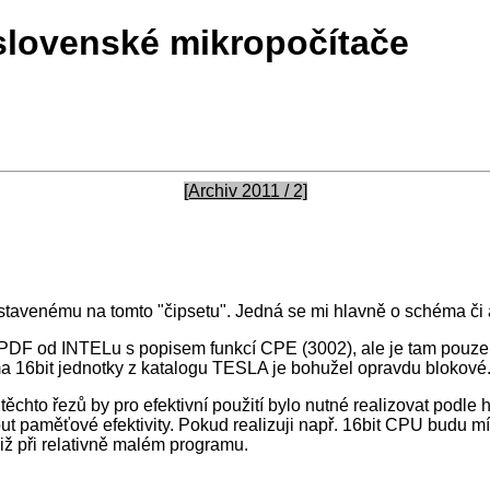
slovenské mikropočítače
[Archiv 2011 / 2]
venému na tomto "čipsetu". Jedná se mi hlavně o schéma či ale
DF od INTELu s popisem funkcí CPE (3002), ale je tam pouze 30
 16bit jednotky z katalogu TESLA je bohužel opravdu blokové
těchto řezů by pro efektivní použití bylo nutné realizovat podl
out paměťové efektivity. Pokud realizuji např. 16bit CPU budu m
iž při relativně malém programu.