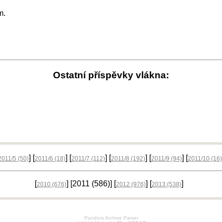
m.
Ostatní příspěvky vlákna:
] [
] [
] [
] [
] [
2011/5
(50)
2011/6
(18)
2011/7
(112)
2011/8
(192)
2011/9
(94)
2011/10
(16)
[
] [2011
(586)
] [
] [
]
2010
(676)
2012
(976)
2013
(538)
Pandora Archive Parser