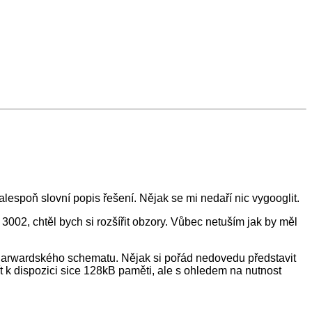
spoň slovní popis řešení. Nějak se mi nedaří nic vygooglit.
02, chtěl bych si rozšířit obzory. Vůbec netuším jak by měl
.
e harwardského schematu. Nějak si pořád nedovedu představit
ít k dispozici sice 128kB paměti, ale s ohledem na nutnost