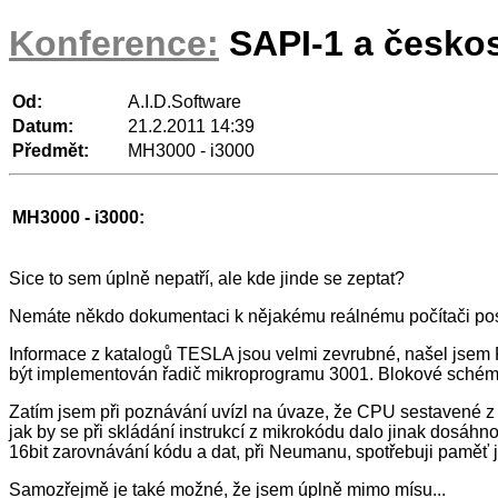
Konference:
SAPI-1 a česko
Od:
A.I.D.Software
Datum:
21.2.2011 14:39
Předmět:
MH3000 - i3000
MH3000 - i3000:
Sice to sem úplně nepatří, ale kde jinde se zeptat?
Nemáte někdo dokumentaci k nějakému reálnému počítači posta
Informace z katalogů TESLA jsou velmi zevrubné, našel jsem P
být implementován řadič mikroprogramu 3001. Blokové schéma
Zatím jsem při poznávání uvízl na úvaze, že CPU sestavené z 
jak by se při skládání instrukcí z mikrokódu dalo jinak dosáhn
16bit zarovnávání kódu a dat, při Neumanu, spotřebuji paměť j
Samozřejmě je také možné, že jsem úplně mimo mísu...