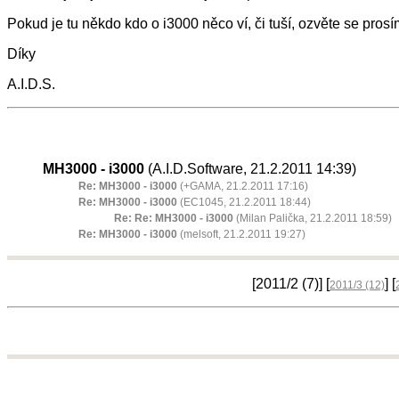
Pokud je tu někdo kdo o i3000 něco ví, či tuší, ozvěte se prosí
Díky
A.I.D.S.
MH3000 - i3000
(A.I.D.Software, 21.2.2011 14:39)
Re: MH3000 - i3000
(+GAMA, 21.2.2011 17:16)
Re: MH3000 - i3000
(EC1045, 21.2.2011 18:44)
Re: Re: MH3000 - i3000
(Milan Palička, 21.2.2011 18:59)
Re: MH3000 - i3000
(melsoft, 21.2.2011 19:27)
[2011/2
(7)
] [
] [
2011/3
(12)