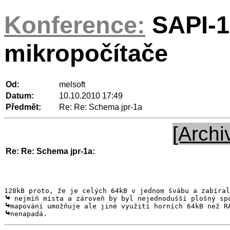
Konference:
SAPI-1
mikropočítače
Od:
melsoft
Datum:
10.10.2010 17:49
Předmět:
Re: Re: Schema jpr-1a
[Archi
Re: Re: Schema jpr-1a:
nenapadá.