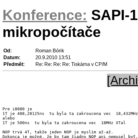
Konference:
SAPI-1
mikropočítače
Od:
Roman Bórik
Datum:
20.9.2010 13:51
Předmět:
Re: Re: Re: Re: Tiskárna v CP/M
[Archi
Pre i8080 je

1T je 488,28125ns  tu byla ta zakroucena vec  18,432MHz
alebo

1T je 500ns  tu byla ta zakroucena vec  18MHz XTal

NOP trvá 4T, takže jeden NOP je myslím až-až.
