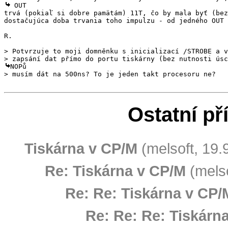
 OUT 

trvá (pokiaľ si dobre pamätám) 11T, čo by mala byť (bez
dostačujúca doba trvania toho impulzu - od jedného OUT 
R.

> Potvrzuje to moji domněnku s inicializací /STROBE a v
NOPů 

Ostatní př
Tiskárna v CP/M
(melsoft, 19.
Re: Tiskárna v CP/M
(melso
Re: Re: Tiskárna v CP/
Re: Re: Re: Tiskárn