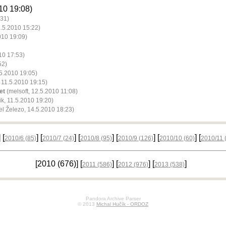
10 19:08)
:31)
1.5.2010 15:22)
10 19:09)
10 17:53)
52)
.5.2010 19:05)
11.5.2010 19:15)
et
(melsoft, 12.5.2010 11:08)
k, 11.5.2010 19:20)
l Železo, 14.5.2010 18:23)
] [
] [
] [
] [
] [
] [
2010/6
(85)
2010/7
(24)
2010/8
(95)
2010/9
(126)
2010/10
(60)
2010/11
[2010
(676)
] [
] [
] [
]
2011
(586)
2012
(976)
2013
(538)
Pandora Archive Parser
© 2013
Michal Hučík - ORDOZ