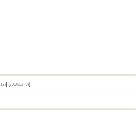
] [
]
(12)
2010/12
(8)