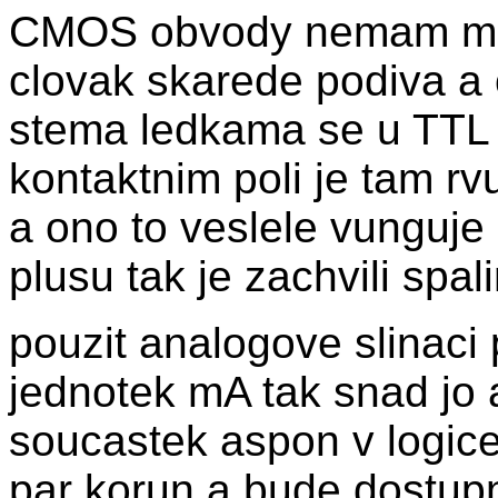
CMOS obvody nemam moc
clovak skarede podiva a 
stema ledkama se u TTL 
kontaktnim poli je tam r
a ono to veslele vunguje 
plusu tak je zachvili spal
pouzit analogove slinaci
jednotek mA tak snad jo a
soucastek aspon v logice 
par korun a bude dostupne