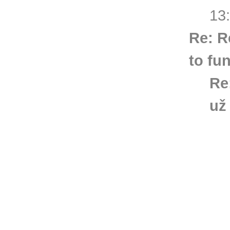
13
Re: R
to fu
Re
už