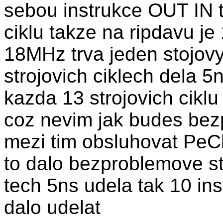
sebou instrukce OUT IN t
ciklu takze na ripdavu je 1
18MHz trva jeden stojovy
strojovich ciklech dela 5
kazda 13 strojovich cikl
coz nevim jak budes bezp
mezi tim obsluhovat PeCk
to dalo bezproblemove st
tech 5ns udela tak 10 ins
dalo udelat