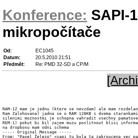
Konference:
SAPI-1
mikropočítače
Od:
EC1045
Datum:
20.5.2010 21:51
Předmět:
Re: PMD 32-SD a CP/M
[Archi
RAM-1Z mam je jednu (ktere se nevzdam) ale mam rozdelan
Ram Zalohovana) jadna se o RAM 128KB s dvema starankami
silenimi moznostmi je schopna vahradit vsechny pamatove
REM-1) pokut bi bil zajem muzu poslitnout blisi informa
na dropboxu mam odni schema

----- Original Message ----- 

From: "Pavel Železo" <sapi tu byla ta zakroucena vec pa