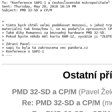
To: "Konference SAPI-1 a československé mikropočítače" 
Sent: Thursday, May 20, 2010 10:19 PM

Subject: PMD 32-SD a CP/M

>

> Také díky Romanovi za bezvadný hardware PMD 32-SD.

> Pokud byste někdo měl kartu RAM-1Z, vyvážím ji "ZŁOTE
>

> Zdraví Pavel---------------------

> sapi tu byla ta zakroucena vec pandora.cz

> Konference o SAPI-1

Ostatní př
PMD 32-SD a CP/M
(Pavel Žel
Re: PMD 32-SD a CP/M
(me