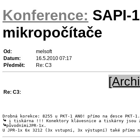
Konference:
SAPI-1
mikropočítače
Od:
melsoft
Datum:
16.5.2010 07:17
Předmět:
Re: C3
[Archi
Re: C3:
původnímiJPR-1x.

U JPR-1x 6x 3212 (3x vstupní, 3x výstupní) také přímo n