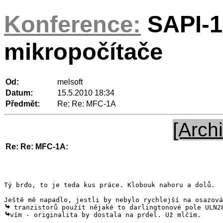
Konference:
SAPI-1
mikropočítače
Od:
melsoft
Datum:
15.5.2010 18:34
Předmět:
Re: Re: MFC-1A
[Archi
Re: Re: MFC-1A:
Tý brďo, to je teda kus práce. Klobouk nahoru a dolů.

vím - originalita by dostala na prdel. Už mlčím. 