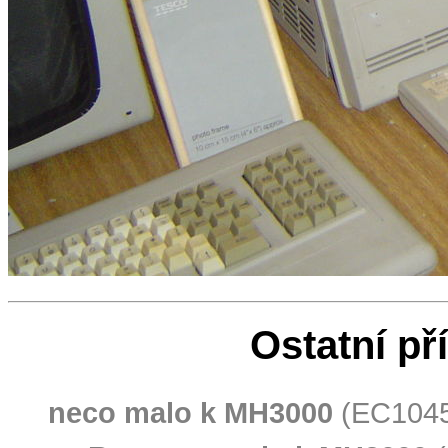
Ostatní př
neco malo k MH3000
(EC1045,