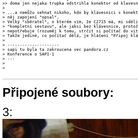
> 

> ...a nemůžu sehnat nikoho, kdo by klávesnici s konekt
> něj zapojení "opsal".

> Velký "sběratel", o kterém vím, že C2715 má, mi sděli
> "kompletní sestavu", ale jaksi bez klávesnice, protož
> nepotřebuje (rozuměj k tomu, strčit si počítač do vit
> Takže jediné, co počítač dělá, je hlášení "Připoj klá
> 

> ---------------------

> sapi tu byla ta zakroucena vec pandora.cz

> Konference o SAPI-1

> ---

> 

Připojené soubory:
3: