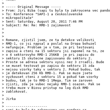
> 

> ----- Original Message ----- 

> From: Jiri Biba (sapi tu byla ta zakroucena vec pando
> To: Konference "SAPI-1 a československé

> mikropočítače" 

> Sent: Saturday, August 20, 2011 7:46 PM

> Subject: Re: Re: RMD-1 zajimavost

> 

> 

> 

> Romane, zjistil jsem, ze ta detekce velikosti

> RMD-1, co jsi napsal a poslal na Dropa bohuzel

> nefunguje. Problem je v tom, ze pri testovani

> zapisu a cteni na 15 sektoru jsi zapomel na to, ze

> o 4 sektorovyho RMD-1 256KB  je pri zapisu do

> sektoru 15 skutecne zapisovano do sektoru 2.

> Proste se adresa sektoru vyssi nez 3 zrcadli. Bude

> se muset testovat po zapisu do sektoru 15 zda

> nejsou vzorky taky v sektoru 2. Pokud budou, tak

> je detekovan 256 Kb RMD-1. Pak se muze jsete

> vyzkouset cteni z sektoru 15 a pokud tam vzorky

> budou, tak je to RMD-1 1Mega. Tim se zaroven

> zjisti, zda je vubec nejaky RMD-1 osazen. Pak se

> treba muze v Biosu pristup na log disk RMD

> zablokovat.

> 

> Jirka   

> 

> ---------------------

> sapi tu byla ta zakroucena vec pandora.cz
