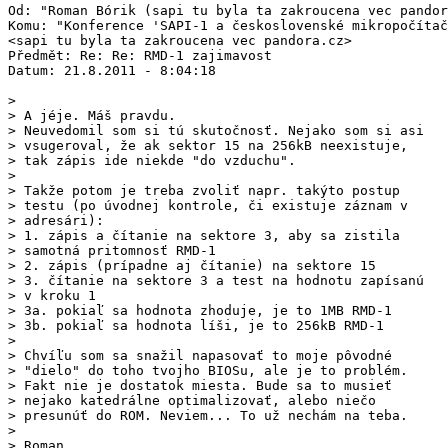
Od: "Roman Bórik (sapi tu byla ta zakroucena vec pandor
Komu: "Konference 'SAPI-1 a československé mikropočítač
<sapi tu byla ta zakroucena vec pandora.cz>

Předmět: Re: Re: RMD-1 zajimavost

Datum: 21.8.2011 - 8:04:18

> 

> A jéje. Máš pravdu.

> Neuvedomil som si tú skutočnosť. Nejako som si asi

> vsugeroval, že ak sektor 15 na 256kB neexistuje,

> tak zápis ide niekde "do vzduchu".

> 

> Takže potom je treba zvoliť napr. takýto postup

> testu (po úvodnej kontrole, či existuje záznam v

> adresári):

> 1. zápis a čítanie na sektore 3, aby sa zistila

> samotná pritomnosť RMD-1

> 2. zápis (prípadne aj čítanie) na sektore 15

> 3. čítanie na sektore 3 a test na hodnotu zapísanú

> v kroku 1

> 3a. pokiaľ sa hodnota zhoduje, je to 1MB RMD-1

> 3b. pokiaľ sa hodnota líši, je to 256kB RMD-1

> 

> Chvíľu som sa snažil napasovať to moje pôvodné

> "dielo" do toho tvojho BIOSu, ale je to problém.

> Fakt nie je dostatok miesta. Bude sa to musieť

> nejako katedrálne optimalizovať, alebo niečo

> presunúť do ROM. Neviem... To už nechám na teba.

> 

> Roman
