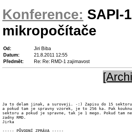
Konference:
SAPI-1
mikropočítače
Od:
Jiri Biba
Datum:
21.8.2011 12:55
Předmět:
Re: Re: RMD-1 zajimavost
[Arch
Ja to delam jinak, a suroveji. -:) Zapisu do 15 sektoru
a pokud tam je spravny vzorek, je to 256 ka. Pak kouknu
sektoru a pokud je spravne, tak je 1 mego. Pokud tam ne
zadny RMD.

Jirka

----- PŮVODNÍ ZPRÁVA -----
