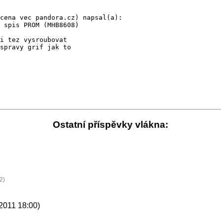
 spis PROM (MHB8608)

i tez vysroubovat

spravy grif jak to

Ostatní příspěvky vlákna:
2)
2011 18:00)