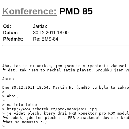
Konference:
PMD 85
Od:
Jardax
Datum:
30.12.2011 18:00
Předmět:
Re: EMS-84
 dat, tak jsem to nechal zatim plavat. Sroubku jsem vu
Jarda

>

> Ahoj,

>

> na teto fotce

> http://www.schotek.cz/pmd/napajeni0.jpg

bat se nemusis :-)

>
