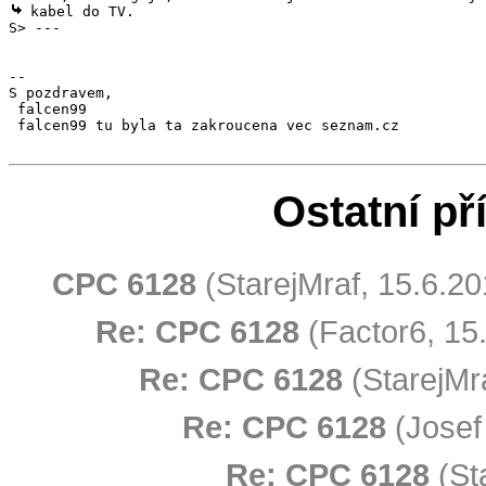
 kabel do TV.

S> ---

-- 

S pozdravem,

 falcen99

 falcen99 tu byla ta zakroucena vec seznam.cz

Ostatní př
CPC 6128
(StarejMraf, 15.6.20
Re: CPC 6128
(Factor6, 15
Re: CPC 6128
(StarejMr
Re: CPC 6128
(Josef
Re: CPC 6128
(St