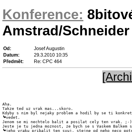
Konference:
8bitov
Amstrad/Schneider
Od:
Josef Augustin
Datum:
29.3.2010 10:35
Předmět:
Re: CPC 464
[Archi
Aha.

Takze ted uz vrak mas...skoro.

vedet.

Jenom se mi nechtelo balit a posilat cely ten vrak. ;-)

jeho vraku pribalit ten svuj, stejne od neho neco potr