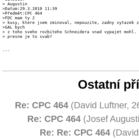
> Augustin

>Datum:29.3.2010 11:39

>Předmět:CPC 464

>FDC mam ty 2 

> kusy, ktere jsem zminoval, nepouzite, zadny vytazek z
>GAL bych 

> z toho sveho rozbiteho Schneidera snad vypajet mohl. 
---

Ostatní př
Re: CPC 464
(David Luftner, 2
Re: CPC 464
(Josef Augusti
Re: Re: CPC 464
(David 