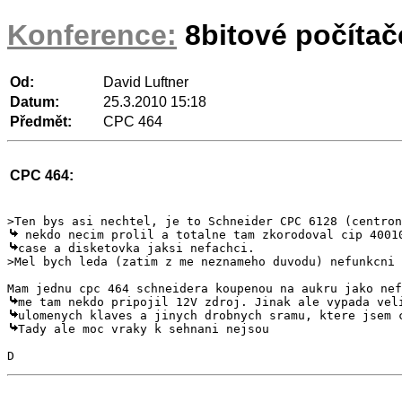
Konference:
8bitové počíta
Od:
David Luftner
Datum:
25.3.2010 15:18
Předmět:
CPC 464
CPC 464:
case a disketovka jaksi nefachci.

Tady ale moc vraky k sehnani nejsou
