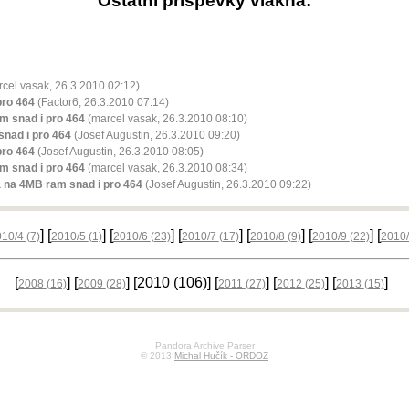
Ostatní příspěvky vlákna:
cel vasak, 26.3.2010 02:12)
pro 464
(Factor6, 26.3.2010 07:14)
m snad i pro 464
(marcel vasak, 26.3.2010 08:10)
nad i pro 464
(Josef Augustin, 26.3.2010 09:20)
pro 464
(Josef Augustin, 26.3.2010 08:05)
m snad i pro 464
(marcel vasak, 26.3.2010 08:34)
 na 4MB ram snad i pro 464
(Josef Augustin, 26.3.2010 09:22)
] [
] [
] [
] [
] [
] [
010/4
(7)
2010/5
(1)
2010/6
(23)
2010/7
(17)
2010/8
(9)
2010/9
(22)
2010
[
] [
] [2010
(106)
] [
] [
] [
]
2008
(16)
2009
(28)
2011
(27)
2012
(25)
2013
(15)
Pandora Archive Parser
© 2013
Michal Hučík - ORDOZ