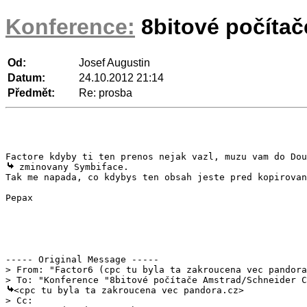
Konference:
8bitové počíta
Od:
Josef Augustin
Datum:
24.10.2012 21:14
Předmět:
Re: prosba
 zminovany Symbiface.

Tak me napada, co kdybys ten obsah jeste pred kopirovan
Pepax

> From: "Factor6 (cpc tu byla ta zakroucena vec pandora
<cpc tu byla ta zakroucena vec pandora.cz>

> Cc: 
