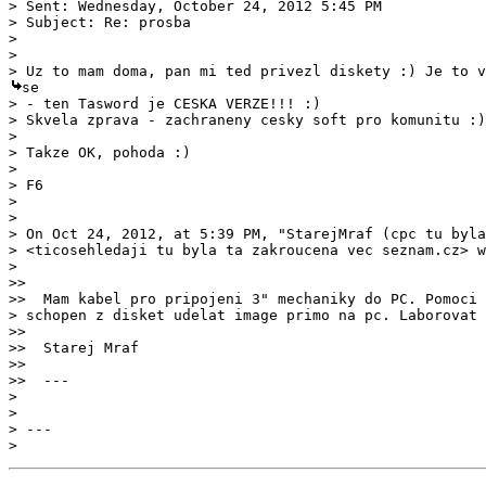
> Sent: Wednesday, October 24, 2012 5:45 PM

> Subject: Re: prosba

> 

> 

se 

> - ten Tasword je CESKA VERZE!!! :)

> Skvela zprava - zachraneny cesky soft pro komunitu :)

> 

> Takze OK, pohoda :)

> 

> F6

> 

> 

> On Oct 24, 2012, at 5:39 PM, "StarejMraf (cpc tu byla
> <ticosehledaji tu byla ta zakroucena vec seznam.cz> w
>> 

>> 

>>  Starej Mraf

>> 

> 

> 

> ---
