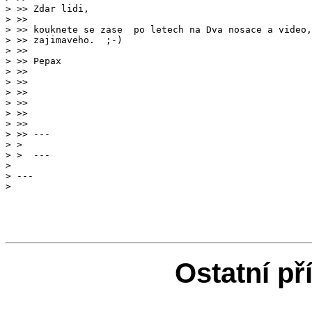
> >> Zdar lidi,

> >> 

> >> kouknete se zase  po letech na Dva nosace a video,
> >> zajimaveho.  ;-)

> >> 

> >> Pepax

> >> 

> >> 

> >> 

> >> 

> >> 

> >> 

> > 

> 

> ---

Ostatní př