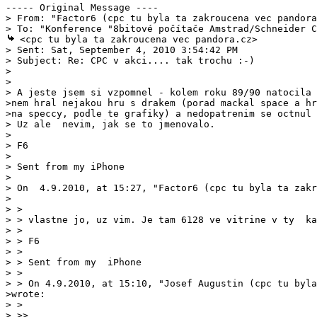
> From: "Factor6 (cpc tu byla ta zakroucena vec pandora
 <cpc tu byla ta zakroucena vec pandora.cz>

> Sent: Sat, September 4, 2010 3:54:42 PM

> Subject: Re: CPC v akci.... tak trochu :-)

> 

> 

> A jeste jsem si vzpomnel - kolem roku 89/90 natocila 
>nem hral nejakou hru s drakem (porad mackal space a hr
>na speccy, podle te grafiky) a nedopatrenim se octnul 
> Uz ale  nevim, jak se to jmenovalo.

> 

> F6

> 

> Sent from my iPhone

> 

> On  4.9.2010, at 15:27, "Factor6 (cpc tu byla ta zakr
> > 

> > vlastne jo, uz vim. Je tam 6128 ve vitrine v ty  ka
> > 

> > F6

> > 

> > Sent from my  iPhone

> > 

> >> 
