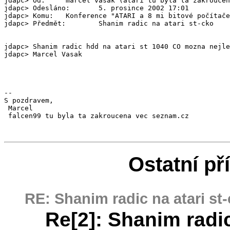
jdapc> Od:     marcel vasak (atari tu byla ta zakroucen
jdapc> Odesláno:       5. prosince 2002 17:01

jdapc> Komu:   Konference "ATARI a 8 mi bitové počítače
jdapc> Předmět:        Shanim radic na atari st-cko

jdapc> Shanim radic hdd na atari st 1040 CO mozna nejle
jdapc> Marcel Vasak

-- 

S pozdravem,

 Marcel

 falcen99 tu byla ta zakroucena vec seznam.cz

Ostatní př
RE: Shanim radic na atari st
Re[2]: Shanim radic