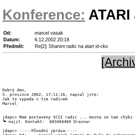
Konference:
ATARI a
Od:
marcel vasak
Datum:
6.12.2002 20:18
Předmět:
Re[2]: Shanim radic na atari st-cko
[Archi
Dobrý den,

5. prosince 2002, 17:11:16, napsal jste:

Jak to vypada s tim radicem

Marcel

 najit. Kontakt:  603494460 Drasnar

jdapc> -----Původní zpráva-----
