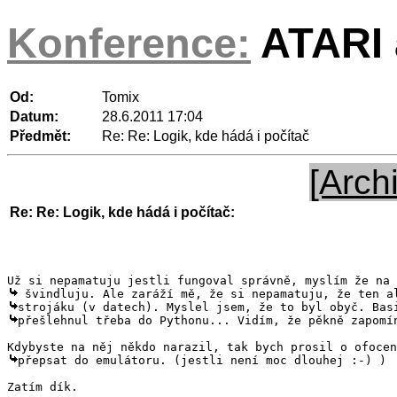
Konference:
ATARI a
Od:
Tomix
Datum:
28.6.2011 17:04
Předmět:
Re: Re: Logik, kde hádá i počítač
[Arch
Re: Re: Logik, kde hádá i počítač:
přešlehnul třeba do Pythonu... Vidím, že pěkně zapomín
přepsat do emulátoru. (jestli není moc dlouhej :-) )

Zatím dík.