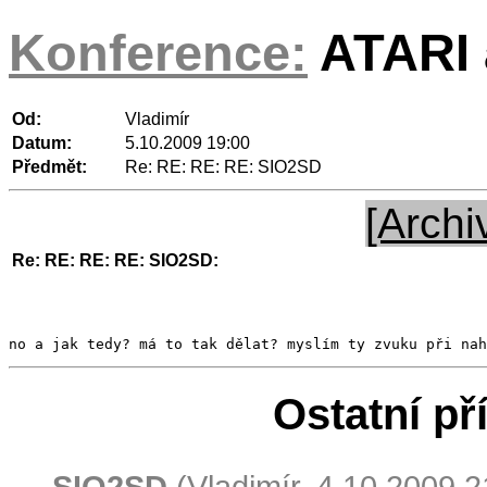
Konference:
ATARI a
Od:
Vladimír
Datum:
5.10.2009 19:00
Předmět:
Re: RE: RE: RE: SIO2SD
[Archi
Re: RE: RE: RE: SIO2SD:
no a jak tedy? má to tak dělat? myslím ty zvuku při nah
Ostatní př
SIO2SD
(Vladimír, 4.10.2009 2