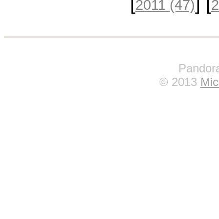
[
] [
2011
(47)
Pandora
© 2013
Mic