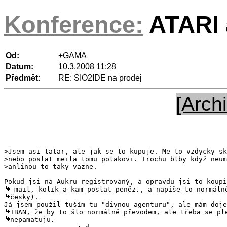
Konference:
ATARI a
Od:
+GAMA
Datum:
10.3.2008 11:28
Předmět:
RE: SIO2IDE na prodej
[Archi
>Jsem asi tatar, ale jak se to kupuje. Me to vzdycky sk
>nebo poslat meila tomu polakovi. Trochu blby když neum
česky).

nepamatuju.
