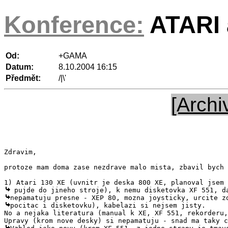
Konference:
ATARI a
Od:
+GAMA
Datum:
8.10.2004 16:15
Předmět:
/|\'
[Archi
Zdravim,

protoze mam doma zase nezdrave malo mista, zbavil bych 
pocitac i disketovku), kabelazi si nejsem jisty.

No a nejaka literatura (manual k XE, XF 551, rekorderu,