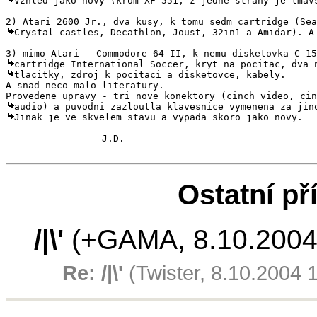
Vzhled jako novy (krom XF 551, z jedne strany je tmavs
Crystal castles, Decathlon, Joust, 32in1 a Amidar). A 
tlacitky, zdroj k pocitaci a disketovce, kabely.

A snad neco malo literatury.

Jinak je ve skvelem stavu a vypada skoro jako novy.

                 J.D.

Ostatní př
/|\'
(+GAMA, 8.10.2004
Re: /|\'
(Twister, 8.10.2004 