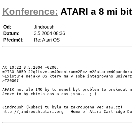
Konference:
ATARI a 8 mi bi
Od:
Jindroush
Datum:
3.5.2004 08:36
Předmět:
Re: Atari OS
At 10:22 3.5.2004 +0200, 

>Existuje nejaky OS ktery ma v sobe integrovano univerz
AFAIK ne, ale IMO by to nemel byt problem to prsknout m
Jenze to by chtelo cas a cas jsou... ;-)

Jindroush (kubecj tu byla ta zakroucena vec asw.cz)

http://jindroush.atari.org - Home of Atari Cartridge Du