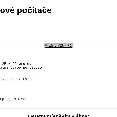
tové počítače
[Archiv 2004 / 5]
alni turbo porpipade 

isto SELF-TESTu. 

mping Project.

Ostatní příspěvky vlákna: