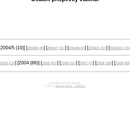
 [2004/5
(10)
] [
] [
] [
] [
] [
2004/6
(8)
2004/7
(11)
2004/8
(2)
2004/9
(11)
2004/10
(15)
] [2004
(86)
] [
] [
] [
] [
] [
2003
(13)
2005
(61)
2006
(31)
2007
(7)
2008
(38)
2009
(99
Pandora Archive Parser
© 2013
Michal Hučík - ORDOZ