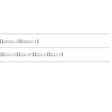
] [
] [
]
2004/11
(3)
2004/12
(1)
] [
] [
] [
] [
]
)
2010
(73)
2011
(47)
2012
(5)
2013
(5)