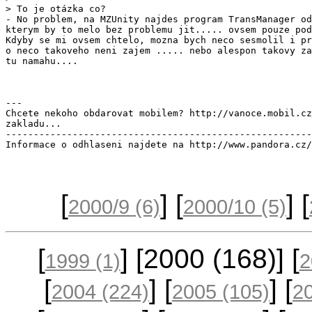
- No problem, na MZUnity najdes program TransManager od
kterym by to melo bez problemu jit..... ovsem pouze pod
Kdyby se mi ovsem chtelo, mozna bych neco sesmolil i pr
o neco takoveho neni zajem ..... nebo alespon takovy za
tu namahu....

---

Chcete nekoho obdarovat mobilem? http://vanoce.mobil.cz
zakladu...

-------------------------------------------------------
Informace o odhlaseni najdete na http://www.pandora.cz
[
] [
] [
2000/9
(6)
2000/10
(5)
[
] [2000
(168)
] [
1999
(1)
2
[
] [
] [
2004
(224)
2005
(105)
2