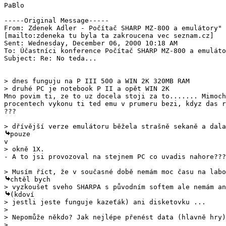
PaBlo

-----Original Message-----

From: Zdenek Adler - Počítač SHARP MZ-800 a emulátory"

[mailto:zdeneka tu byla ta zakroucena vec seznam.cz]

Sent: Wednesday, December 06, 2000 10:18 AM

To: Účastníci konference Počítač SHARP MZ-800 a emuláto
Subject: Re: No teda...

> dnes funguju na P III 500 a WIN 2K 320MB RAM

Mno povim ti, ze to uz docela stoji za to....... Mimoch
procentech vykonu ti ted emu v prumeru bezi, kdyz das r
???

- A to jsi provozoval na stejnem PC co uvadis nahore???
chtěl bych

(kdoví

> jestli jeste funguje kazeťák) ani disketovku ...

>

> Nepomůže někdo? Jak nejlépe přenést data (hlavně hry)
>
