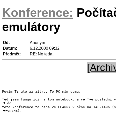
Konference:
Počíta
emulátory
Od:
Anonym
Datum:
6.12.2000 09:32
Předmět:
RE: No teda...
[Archi
Povím Ti ale až zítra. To PC mám doma.

 do

zvukem).
