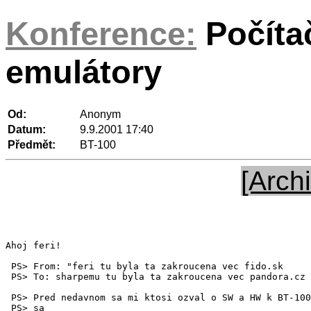
Konference:
Počíta
emulátory
Od:
Anonym
Datum:
9.9.2001 17:40
Předmět:
BT-100
[Archi
Ahoj feri!

 PS> From: "feri tu byla ta zakroucena vec fido.sk

 PS> To: sharpemu tu byla ta zakroucena vec pandora.cz

 PS> Pred nedavnom sa mi ktosi ozval o SW a HW k BT-100
 PS> sa
