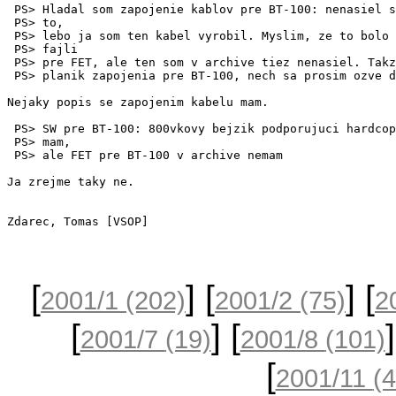
 PS> Hladal som zapojenie kablov pre BT-100: nenasiel s
 PS> to,

 PS> lebo ja som ten kabel vyrobil. Myslim, ze to bolo 
 PS> fajli

 PS> pre FET, ale ten som v archive tiez nenasiel. Takz
 PS> planik zapojenia pre BT-100, nech sa prosim ozve d
Nejaky popis se zapojenim kabelu mam.

 PS> SW pre BT-100: 800vkovy bejzik podporujuci hardcop
 PS> mam,

 PS> ale FET pre BT-100 v archive nemam

Ja zrejme taky ne.

Zdarec, Tomas [VSOP]
[
] [
] [
2001/1
(202)
2001/2
(75)
2
[
] [
2001/7
(19)
2001/8
(101)
[
2001/11
(4