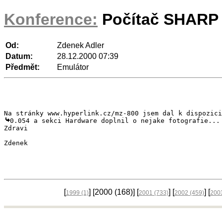
Konference:
Počítač SHARP 
Od:
Zdenek Adler
Datum:
28.12.2000 07:39
Předmět:
Emulátor
0.054 a sekci Hardware doplnil o nejake fotografie...

Zdravi

Zdenek
[
] [2000
(168)
] [
] [
] [
1999
(1)
2001
(733)
2002
(459)
200