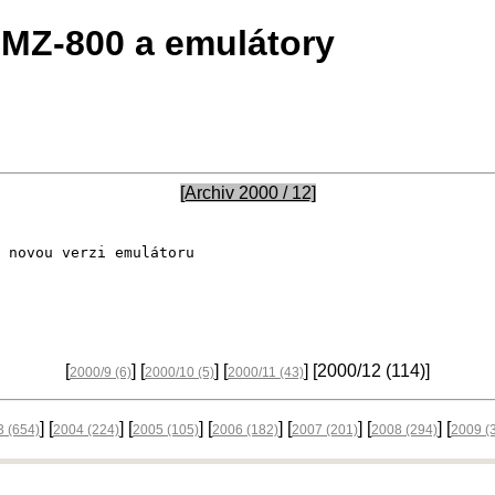
MZ-800 a emulátory
[Archiv 2000 / 12]
[
] [
] [
] [2000/12
(114)
]
2000/9
(6)
2000/10
(5)
2000/11
(43)
] [
] [
] [
] [
] [
] [
3
(654)
2004
(224)
2005
(105)
2006
(182)
2007
(201)
2008
(294)
2009
(