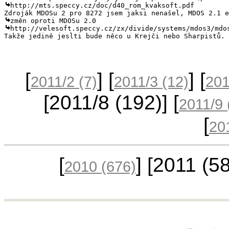
http://mts.speccy.cz/doc/d40_rom_kvaksoft.pdf

http://velesoft.speccy.cz/zx/divide/systems/mdos3/mdos
[
] [
] [
2011/2
(7)
2011/3
(12)
20
[2011/8
(192)
] [
2011/9
[
20
[
] [2011
(5
2010
(676)