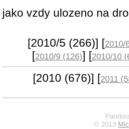
jako vzdy ulozeno na dr
[2010/5
(266)
] [
2010/
[
] [
2010/9
(126)
2010/10
(
[2010
(676)
] [
2011
(5
Pandora
© 2013
Mic