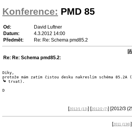
Konference:
PMD 85
Od:
David Luftner
Datum:
4.3.2012 14:00
Předmět:
Re: Re: Schema pmd85.2
[A
Re: Re: Schema pmd85.2:
Díky,

 trvat).

D

[
] [
] [2012/3
(2
2012/1
(13)
2012/2
(7)
[
2011
(136)