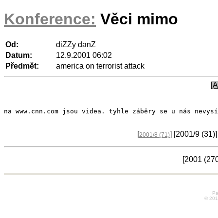
Konference:
Věci mimo
Od:
diZZy danZ
Datum:
12.9.2001 06:02
Předmět:
america on terrorist attack
[A
na www.cnn.com jsou videa. tyhle záběry se u nás nevysí
[
] [2001/9
(31)
]
2001/8
(71)
[2001
(27
Pa
© 20