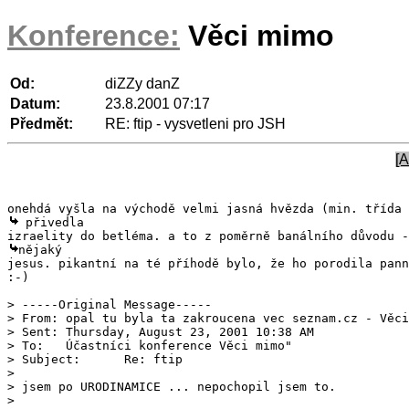
Konference:
Věci mimo
Od:
diZZy danZ
Datum:
23.8.2001 07:17
Předmět:
RE: ftip - vysvetleni pro JSH
[A
 přivedla

nějaký

jesus. pikantní na té příhodě bylo, že ho porodila pann
:-)

> -----Original Message-----

> From:	opal tu byla ta zakroucena vec seznam.cz - Věci mimo"  [SMTP:opal tu byla ta zakroucena vec seznam.cz]

> Sent:	Thursday, August 23, 2001 10:38 AM

> To:	Účastníci konference Věci mimo" 

> Subject:	Re: ftip

> 

> jsem po URODINAMICE ... nepochopil jsem to.

> 
