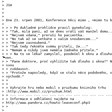
> 

> JSH

> 

> 

> 

> Dne 23. srpen 2001, Konference Věci mimo , <mimo tu b
> > "Tak, milá paní, až se dnes vrátí váš manžel domu..
> > "Nejsem vdaná," preruší ho pacientka. 

> > "No tak až se setkáte s vaším snoubencem..."

> > "Nejsem zasnoubená."

> > "Tak tedy řekněte svému príteli, že..."

> > zvědavost.

> > 

> > 

> > --- --- --- --- --- --- --- --- --- --- --- --- ---
> 
