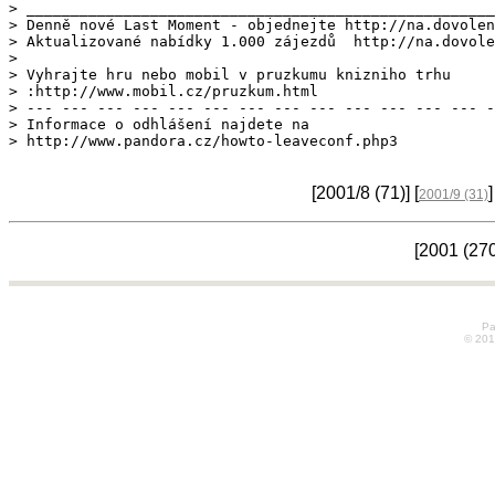
> _____________________________________________________
> Denně nové Last Moment - objednejte http://na.dovolen
> Aktualizované nabídky 1.000 zájezdů  http://na.dovole
> 

> Vyhrajte hru nebo mobil v pruzkumu knizniho trhu

> :http://www.mobil.cz/pruzkum.html

> --- --- --- --- --- --- --- --- --- --- --- --- --- -
> Informace o odhlášení najdete na

> http://www.pandora.cz/howto-leaveconf.php3
[2001/8
(71)
] [
]
2001/9
(31)
[2001
(27
Pa
© 20