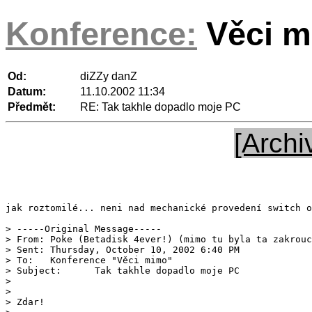
Konference:
Věci 
Od:
diZZy danZ
Datum:
11.10.2002 11:34
Předmět:
RE: Tak takhle dopadlo moje PC
[Archi
jak roztomilé... neni nad mechanické provedení switch o
> -----Original Message-----

> From:	Poke (Betadisk 4ever!) (mimo tu byla ta zakroucena vec pandora.cz) [SMTP:pety tu byla ta zakroucena vec cis.vutbr.cz]

> Sent:	Thursday, October 10, 2002 6:40 PM

> To:	Konference "Věci mimo"

> Subject:	Tak takhle dopadlo moje PC

> 

> 

> Zdar!
