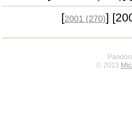
[
] [2
2001
(270)
Pandora
© 2013
Mic