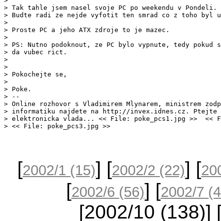
> 

> Tak tahle jsem nasel svoje PC po weekendu v Pondeli.

> Budte radi ze nejde vyfotit ten smrad co z toho byl u
> 

> Proste PC a jeho ATX zdroje to je mazec.

> 

> PS: Nutno podoknout, ze PC bylo vypnute, tedy pokud s
> da vubec rict.

> 

> 

> Pokochejte se, 

> 

> Poke.

> -- 

> Online rozhovor s Vladimirem Mlynarem, ministrem zodp
> informatiku najdete na http://invex.idnes.cz. Ptejte 
> elektronicka vlada... << File: poke_pcs1.jpg >>  << F
[
] [
] [
2002/1
(15)
2002/2
(22)
20
[
] [
2002/6
(56)
2002/7
(4
[2002/10
(138)
] 